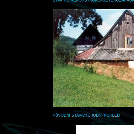
STAV PO REKONSTRUKCI-SEVEROZÁPADN
PŮVODNÍ STAV-VÝCHODNÍ POHLED